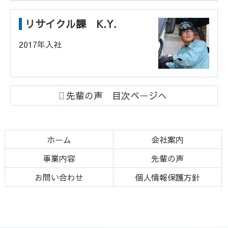
リサイクル課 K.Y.
2017年入社
先輩の声 目次ページへ
コ
ペ
ホーム
会社案内
ン
ー
事業内容
先輩の声
テ
ジ
ン
の
お問い合わせ
個人情報保護方針
ツ
先
本
頭
文
へ
の
戻