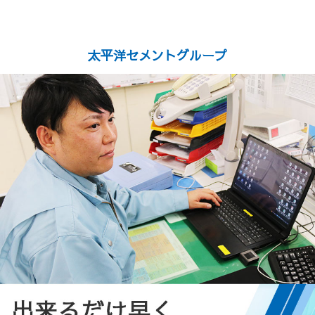
コ
ン
テ
有隣興業株式会社
太平洋セメントグループ
ン
ツ
本
文
へ
ス
キ
ッ
プ